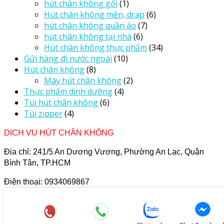
hút chân không gối
(1)
Hút chân không mền, drap
(6)
hút chân không quần áo
(7)
hút chân không tại nhà
(6)
Hút chân không thực phẩm
(34)
Gửi hàng đi nước ngoài
(10)
Hút chân không
(8)
Máy hút chân không
(2)
Thực phẩm dinh dưỡng
(4)
Túi hút chân không
(6)
Túi zipper
(4)
DỊCH VỤ HÚT CHÂN KHÔNG
Địa chỉ: 241/5 An Dương Vương, Phường An Lạc, Quận
Bình Tân, TP.HCM
Điện thoại: 0934069867
https://hutchankhong.vn
Giờ làm việc: 9h00 - 18h00