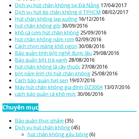
Dịch vụ hút chân không tại Đà Nẵng
17/04/2017
Dịch vụ hút ép chân không ở TPHCM
08/02/2017
Hút chân không lạp xưởng
16/12/2016
hút chân không gối
30/09/2016
khô cá cơm hút chân không
25/09/2016
hút chân không nấm rơm
02/09/2016
Cách chọn măng khô ngon
30/08/2016
Bảo quản tinh bột nghệ được lâu
29/08/2016
Bảo quản bột trà xanh
28/08/2016
hút chân không lá cây thuốc
27/08/2016
bột nấm linh chi hút chân không
25/08/2016
Cách bảo quản hạt sen
19/07/2016
Máy hút chân không gia đình DZ300A
13/07/2016
cách bảo quản cá khô mực
30/06/2016
Chuyên mục
Bảo quản thực phẩm
(35)
Dịch vụ hút chân không
(45)
hút chân không gấu bông
(6)