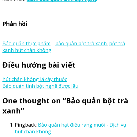
Phản hồi
Bảo quản thực phẩm
bảo quản bột trà xanh
,
bột trà
xanh hút chân không
Điều hướng bài viết
hút chân không lá cây thuốc
Bảo quản tinh bột nghệ được lâu
One thought on “
Bảo quản bột trà
xanh
”
Pingback:
Bảo quản hạt điều rang muối - Dịch vụ
hút chân không