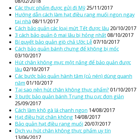
08/02/2018
Các thực phẩm được gửi đi Mỹ
25/11/2017
Hướng dẫn cách làm hạt điều rang muối ngon ngay
tại nhà
08/11/2017
Cách bảo quản các loại mứt Tết được lâu
20/10/2017
3 cách bảo quản ô mai lâu bị hỏng nhất
08/10/2017
Bí quyết bảo quản giò chả Ước Lễ
07/10/2017
Cách bảo quản bánh chưng để không bị mốc
03/10/2017
Hút chân không mực một nắng để bảo quản được
lâu
02/10/2017
Các bước bảo quản hành tăm (củ nén) dùng quanh
năm
01/10/2017
Tại sao nên hút chân không thực phẩm?
01/10/2017
3 bước bảo quản bánh Trung thu cực đơn giản
25/09/2017
Cách làm khô gà lá chanh ngon
14/08/2017
Hạt điều hút chân không
14/08/2017
Bảo quản hạt điều rang muối
20/07/2017
Dịch vụ hút chân không thực phẩm uy tín
13/06/2017