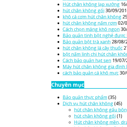
Hút chân không lạp xưởng
16
hút chân không gối
30/09/201
khô cá cơm hút chân không
2
hút chân không nấm rơm
02/
Cách chọn măng khô ngon
30
Bảo quản tinh bột nghệ được 
Bảo quản bột trà xanh
28/08/
hút chân không lá cây thuốc
2
bột nấm linh chi hút chân kh
Cách bảo quản hạt sen
19/07/
Máy hút chân không gia đình
cách bảo quản cá khô mực
30/
Chuyên mục
Bảo quản thực phẩm
(35)
Dịch vụ hút chân không
(45)
hút chân không gấu bô
hút chân không gối
(1)
Hút chân không mền, dr