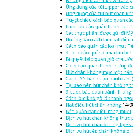
Những điều cần biết về túi zi
Ứng dụng của túi zipper vào c
Ứng dụng của túi hút chân kh
Tuyệt chiêu cách bảo quản các
Làm sao bảo quản bánh Tét đ
Các thực phẩm được gửi đi Mỹ
Hướng dẫn cách làm hạt điều 
Cách bảo quản các loại mứt Tế
3 cách bảo quản ô mai lâu bị 
Bí quyết bảo quản giò chả Ước
Cách bảo quản bánh chưng để
Hút chân không mực một nắng
Các bước bảo quản hành tăm 
Tại sao nên hút chân không 
3 bước bảo quản bánh Trung 
Cách làm khô gà lá chanh ngo
Hạt điều hút chân không
14/0
Bảo quản hạt điều rang muối
Dịch vụ hút chân không thực 
Dịch vụ hút chân không tại Đ
Dịch vụ hút ép chân không ở