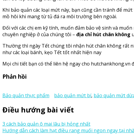
Khi bảo quản các loại mứt này, bạn cũng cần tránh để mứt
mồ hôi khi mang từ tủ đá ra môi trường bên ngoài.
Đối với các chị em kỹ tính, muốn đảm bảo vệ sinh và muốn
chuyên nghiệp ở của chúng tôi –
địa chỉ hút chân không
u
Thường thì ngày Tết chúng tôi nhận hút chân không rất nh
như các loại bánh, kẹo Tết tốt nhất hiện nay
Mọi chi tiết bạn có thể liên hệ ngay cho hutchankhong.vn đ
Phản hồi
Bảo quản thực phẩm
bảo quản mứt bí
,
bảo quản mứt dừ
Điều hướng bài viết
3 cách bảo quản ô mai lâu bị hỏng nhất
Hướng dẫn cách làm hạt điều rang muối ngon ngay tại nh