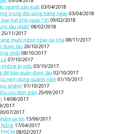
pper
03/04/2018
ác ngành sản xuất
03/04/2018
ông trong đời sống hàng ngày
03/04/2018
 loại hạt khô ngày Tết
09/02/2018
ược lâu nhất?
08/02/2018
25/11/2017
rang muối ngon ngay tại nhà
08/11/2017
t được lâu
20/10/2017
hỏng nhất
08/10/2017
 Lễ
07/10/2017
 không bị mốc
03/10/2017
 để bảo quản được lâu
02/10/2017
(củ nén) dùng quanh năm
01/10/2017
thực phẩm?
01/10/2017
thu cực đơn giản
25/09/2017
n
14/08/2017
8/2017
20/07/2017
phẩm uy tín
13/06/2017
à Nẵng
17/04/2017
 TPHCM
08/02/2017