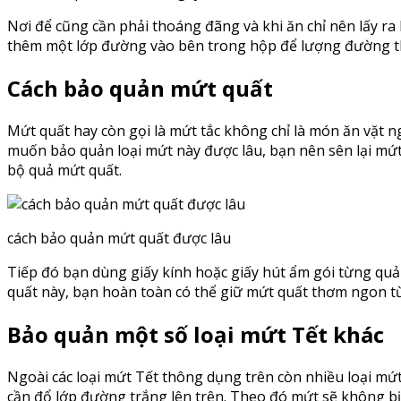
Nơi để cũng cần phải thoáng đãng và khi ăn chỉ nên lấy ra
thêm một lớp đường vào bên trong hộp để lượng đường th
Cách bảo quản mứt quất
Mứt quất hay còn gọi là mứt tắc không chỉ là món ăn vặt n
muốn bảo quản loại mứt này được lâu, bạn nên sên lại mứ
bộ quả mứt quất.
cách bảo quản mứt quất được lâu
Tiếp đó bạn dùng giấy kính hoặc giấy hút ẩm gói từng quả l
quất này, bạn hoàn toàn có thể giữ mứt quất thơm ngon từ
Bảo quản một số loại mứt Tết khác
Ngoài các loại mứt Tết thông dụng trên còn nhiều loại mứ
cần đổ lớp đường trắng lên trên. Theo đó mứt sẽ không bị