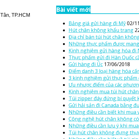
Bài viết mới
h Tân, TP.HCM
Bảng giá gửi hàng đi Mỹ
02/1
Hút chân không khẩu trang
2
Địa chỉ bán túi hút chân kh
Những thực phẩm được mang
Kinh nghiệm gửi hàng hóa đi
Thực phẩm gửi đi Hàn Quốc cầ
Gửi hàng đi Úc
17/06/2018
Điểm danh 3 loại hàng hóa c
3 kinh nghiệm gửi thực phẩm 
Ưu nhược điểm của các phươn
Kinh nghiệm mua túi hút châ
Túi zipper đáy đứng bí quyết
Gửi hải sản đi Canada bằng 
Những điều cần biết khi mua v
Công nghệ hút chân không có
Những điều cần lưu ý khi mua
Túi hút chân không đựng thự