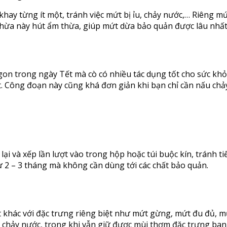
 khay từng ít một, tránh việc mứt bị ỉu, chảy nước,… Riêng m
ừa này hút ẩm thừa, giúp mứt dừa bảo quản được lâu nhất 
gon trong ngày Tết mà cò có nhiều tác dụng tốt cho sức khỏ
t. Công đoạn này cũng khá đơn giản khi bạn chỉ cần nấu ch
ại và xếp lần lượt vào trong hộp hoặc túi buộc kín, tránh t
 2 – 3 tháng mà không cần dùng tới các chất bảo quản.
t khác với đặc trưng riêng biệt như mứt gừng, mứt đu đủ, mứ
 chảy nước, trong khi vẫn giữ được mùi thơm đặc trưng ban