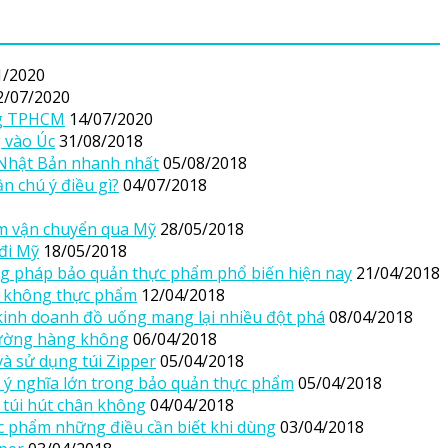
1/2020
2/07/2020
ông TPHCM
14/07/2020
 vào Úc
31/08/2018
 Nhật Bản nhanh nhất
05/08/2018
n chú ý điều gì?
04/07/2018
ấm vận chuyển qua Mỹ
28/05/2018
đi Mỹ
18/05/2018
g pháp bảo quản thực phẩm phổ biến hiện nay
21/04/2018
n không thực phẩm
12/04/2018
 kinh doanh đồ uống mang lại nhiều đột phá
08/04/2018
đường hàng không
06/04/2018
à sử dụng túi Zipper
05/04/2018
 ý nghĩa lớn trong bảo quản thực phẩm
05/04/2018
 túi hút chân không
04/04/2018
c phẩm những điều cần biết khi dùng
03/04/2018