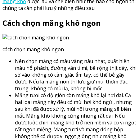
măng khô
được lâu và chế biến như thế nào cho ngon thì
chúng ta cần phải lưu ý những điều sau
Cách chọn măng khô ngon
cách chọn măng khô ngon
Nên chọn măng có màu vàng nâu nhạt, xuất hiện
màu hổ phách, đường vân tỉ mỉ, bề rộng thịt dày, khi
sờ vào không có cảm giác ẩm tay, có thể bẻ gãy
được. Nếu là măng non thì lưu giữ mùi thơm đặc
trưng, không có mùi lạ, không bị mốc.
Măng tươi có độ giòn còn măng khô lại hơi dai. Cả
hai loại măng này đều có mùi hơi khó ngửi, nhưng
sau khi đã được xử lý, mùi hôi trong măng sẽ biến
mất. Măng khô không cứng nhưng rất dai. Nếu
được luộc chín, măng khô trở nên mềm và có vị ngọt
rất ngon miệng. Măng tươi và măng đóng hộp
không thể có được vị ngọt giống như măng khô