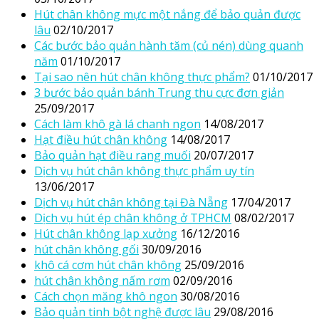
Hút chân không mực một nắng để bảo quản được
lâu
02/10/2017
Các bước bảo quản hành tăm (củ nén) dùng quanh
năm
01/10/2017
Tại sao nên hút chân không thực phẩm?
01/10/2017
3 bước bảo quản bánh Trung thu cực đơn giản
25/09/2017
Cách làm khô gà lá chanh ngon
14/08/2017
Hạt điều hút chân không
14/08/2017
Bảo quản hạt điều rang muối
20/07/2017
Dịch vụ hút chân không thực phẩm uy tín
13/06/2017
Dịch vụ hút chân không tại Đà Nẵng
17/04/2017
Dịch vụ hút ép chân không ở TPHCM
08/02/2017
Hút chân không lạp xưởng
16/12/2016
hút chân không gối
30/09/2016
khô cá cơm hút chân không
25/09/2016
hút chân không nấm rơm
02/09/2016
Cách chọn măng khô ngon
30/08/2016
Bảo quản tinh bột nghệ được lâu
29/08/2016