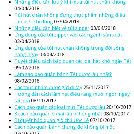
Những điều cần lưu ý khi mua túi hút chân không
04/04/2018
Túi hút chân không đựng thực phẩm những điều
cần biết khi dùng
03/04/2018
Những điều cần biết về túi zipper
03/04/2018
Ứng dụng của túi zipper vào các ngành sản xuất
03/04/2018
Ứng dụng của túi hút chân không trong đời sống
hàng ngày
03/04/2018
Tuyệt chiêu cách bảo quản các loại hạt khô ngày Tết
09/02/2018
Làm sao bảo quản bánh Tét được lâu nhất?
08/02/2018
Các thực phẩm được gửi đi Mỹ
25/11/2017
Hướng dẫn cách làm hạt điều rang muối ngon ngay
tại nhà
08/11/2017
Cách bảo quản các loại mứt Tết được lâu
20/10/2017
3 cách bảo quản ô mai lâu bị hỏng nhất
08/10/2017
Bí quyết bảo quản giò chả Ước Lễ
07/10/2017
Cách bảo quản bánh chưng để không bị mốc
03/10/2017