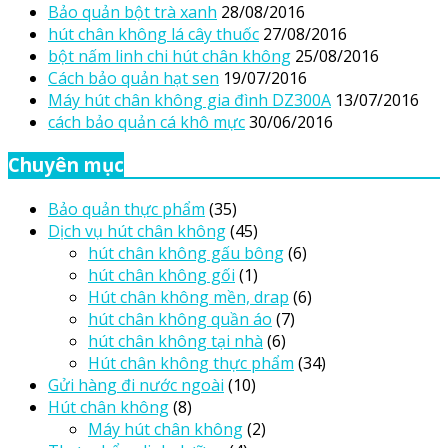
Bảo quản bột trà xanh
28/08/2016
hút chân không lá cây thuốc
27/08/2016
bột nấm linh chi hút chân không
25/08/2016
Cách bảo quản hạt sen
19/07/2016
Máy hút chân không gia đình DZ300A
13/07/2016
cách bảo quản cá khô mực
30/06/2016
Chuyên mục
Bảo quản thực phẩm
(35)
Dịch vụ hút chân không
(45)
hút chân không gấu bông
(6)
hút chân không gối
(1)
Hút chân không mền, drap
(6)
hút chân không quần áo
(7)
hút chân không tại nhà
(6)
Hút chân không thực phẩm
(34)
Gửi hàng đi nước ngoài
(10)
Hút chân không
(8)
Máy hút chân không
(2)