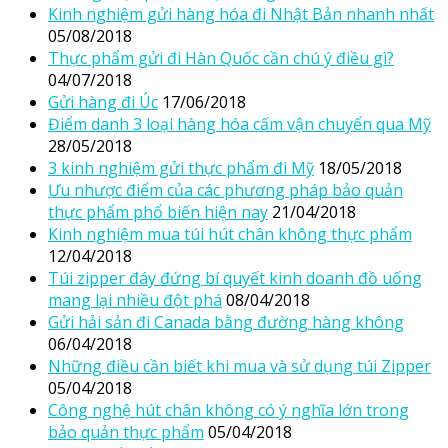
Kinh nghiệm gửi hàng hóa đi Nhật Bản nhanh nhất
05/08/2018
Thực phẩm gửi đi Hàn Quốc cần chú ý điều gì?
04/07/2018
Gửi hàng đi Úc
17/06/2018
Điểm danh 3 loại hàng hóa cấm vận chuyển qua Mỹ
28/05/2018
3 kinh nghiệm gửi thực phẩm đi Mỹ
18/05/2018
Ưu nhược điểm của các phương pháp bảo quản
thực phẩm phổ biến hiện nay
21/04/2018
Kinh nghiệm mua túi hút chân không thực phẩm
12/04/2018
Túi zipper đáy đứng bí quyết kinh doanh đồ uống
mang lại nhiều đột phá
08/04/2018
Gửi hải sản đi Canada bằng đường hàng không
06/04/2018
Những điều cần biết khi mua và sử dụng túi Zipper
05/04/2018
Công nghệ hút chân không có ý nghĩa lớn trong
bảo quản thực phẩm
05/04/2018