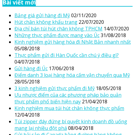
Bài viết mới
Bảng giá gửi hàng đi Mỹ
02/11/2020
Hút chân không khẩu trang
22/07/2020
Địa chỉ bán túi hút chân không TPHCM
14/07/2020
Những thực phẩm được mang vào Úc
31/08/2018
Kinh nghiệm gửi hàng hóa đi Nhật Bản nhanh nhất
05/08/2018
Thực phẩm gửi đi Hàn Quốc cần chú ý điều gì?
04/07/2018
Gửi hàng đi Úc
17/06/2018
Điểm danh 3 loại hàng hóa cấm vận chuyển qua Mỹ
28/05/2018
3 kinh nghiệm gửi thực phẩm đi Mỹ
18/05/2018
Ưu nhược điểm của các phương pháp bảo quản
thực phẩm phổ biến hiện nay
21/04/2018
Kinh nghiệm mua túi hút chân không thực phẩm
12/04/2018
Túi zipper đáy đứng bí quyết kinh doanh đồ uống
mang lại nhiều đột phá
08/04/2018
Gửi hải sản đi Canada bằng đường hàng không