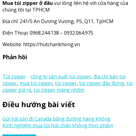
Mua túi zipper ở đâu
vui lòng liên hệ với cửa hàng của
chúng tôi tại TPHCM
Địa chỉ: 241/5 An Dương Vương, P5, Q11, TpHCM
Điện Thoại: 0968.244.138 – 0932.064.975
Website: https://hutchankhong.vn
Phản hồi
Túi zipper
công ty sản xuất túi zipper
,
địa chỉ bán túi
zipper
,
mua túi zipper
,
túi zipper
,
túi zipper đáy đứng
,
túi
zipper giá rẻ
,
túi zipper màng nhôm
Điều hướng bài viết
Gửi hải sản đi Canada bằng đường hàng không
Kinh nghiệm mua túi hút chân không thực phẩm