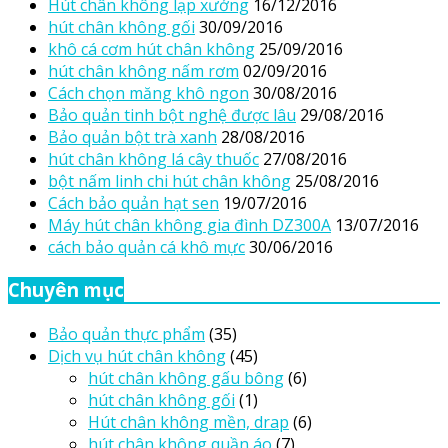
Hút chân không lạp xưởng
16/12/2016
hút chân không gối
30/09/2016
khô cá cơm hút chân không
25/09/2016
hút chân không nấm rơm
02/09/2016
Cách chọn măng khô ngon
30/08/2016
Bảo quản tinh bột nghệ được lâu
29/08/2016
Bảo quản bột trà xanh
28/08/2016
hút chân không lá cây thuốc
27/08/2016
bột nấm linh chi hút chân không
25/08/2016
Cách bảo quản hạt sen
19/07/2016
Máy hút chân không gia đình DZ300A
13/07/2016
cách bảo quản cá khô mực
30/06/2016
Chuyên mục
Bảo quản thực phẩm
(35)
Dịch vụ hút chân không
(45)
hút chân không gấu bông
(6)
hút chân không gối
(1)
Hút chân không mền, drap
(6)
hút chân không quần áo
(7)