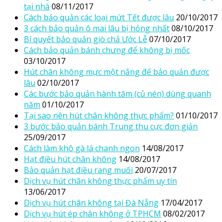
tại nhà
08/11/2017
Cách bảo quản các loại mứt Tết được lâu
20/10/2017
3 cách bảo quản ô mai lâu bị hỏng nhất
08/10/2017
Bí quyết bảo quản giò chả Ước Lễ
07/10/2017
Cách bảo quản bánh chưng để không bị mốc
03/10/2017
Hút chân không mực một nắng để bảo quản được
lâu
02/10/2017
Các bước bảo quản hành tăm (củ nén) dùng quanh
năm
01/10/2017
Tại sao nên hút chân không thực phẩm?
01/10/2017
3 bước bảo quản bánh Trung thu cực đơn giản
25/09/2017
Cách làm khô gà lá chanh ngon
14/08/2017
Hạt điều hút chân không
14/08/2017
Bảo quản hạt điều rang muối
20/07/2017
Dịch vụ hút chân không thực phẩm uy tín
13/06/2017
Dịch vụ hút chân không tại Đà Nẵng
17/04/2017
Dịch vụ hút ép chân không ở TPHCM
08/02/2017