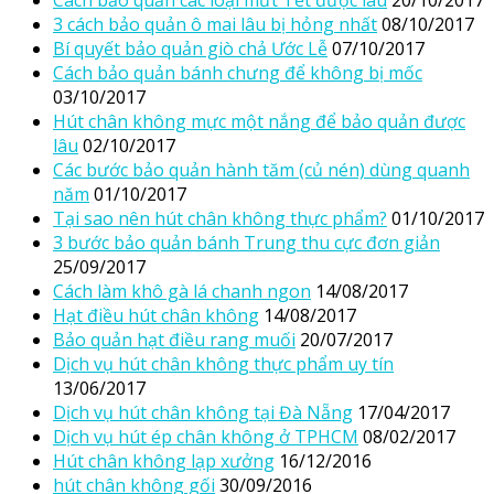
3 cách bảo quản ô mai lâu bị hỏng nhất
08/10/2017
Bí quyết bảo quản giò chả Ước Lễ
07/10/2017
Cách bảo quản bánh chưng để không bị mốc
03/10/2017
Hút chân không mực một nắng để bảo quản được
lâu
02/10/2017
Các bước bảo quản hành tăm (củ nén) dùng quanh
năm
01/10/2017
Tại sao nên hút chân không thực phẩm?
01/10/2017
3 bước bảo quản bánh Trung thu cực đơn giản
25/09/2017
Cách làm khô gà lá chanh ngon
14/08/2017
Hạt điều hút chân không
14/08/2017
Bảo quản hạt điều rang muối
20/07/2017
Dịch vụ hút chân không thực phẩm uy tín
13/06/2017
Dịch vụ hút chân không tại Đà Nẵng
17/04/2017
Dịch vụ hút ép chân không ở TPHCM
08/02/2017
Hút chân không lạp xưởng
16/12/2016
hút chân không gối
30/09/2016