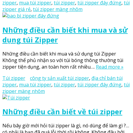
zipper
,
mua túi zipper
,
túi zipper
,
túi zipper đáy đứng
,
túi
zipper giá rẻ
,
túi zipper màng nhôm
Những điều cần biết khi mua và sử
dụng túi Zipper
Những điều cần biết khi mua và sử dụng túi Zipper
Không thể phủ nhận so với túi bóng thông thường túi
zipper tiện dụng, an toàn hơn rất nhiều….
Read more »
Túi zipper
công ty sản xuất túi zipper
,
địa chỉ bán túi
zipper
,
mua túi zipper
,
túi zipper
,
túi zipper đáy đứng
,
túi
zipper màng nhôm
Những điều cần biết về túi zipper
Nếu bây giờ mới hỏi túi zipper là gì, nó dùng để làm gì ?…
có phải là bạn đã quá lỗi thời rồi không. Không đâu bởi