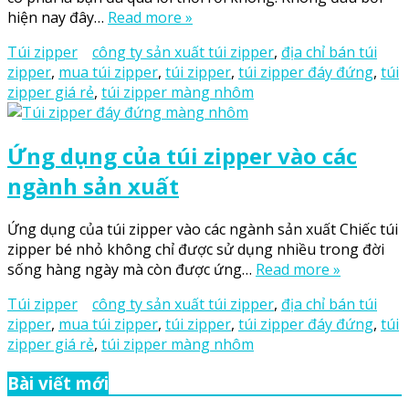
hiện nay đây…
Read more »
Túi zipper
công ty sản xuất túi zipper
,
địa chỉ bán túi
zipper
,
mua túi zipper
,
túi zipper
,
túi zipper đáy đứng
,
túi
zipper giá rẻ
,
túi zipper màng nhôm
Ứng dụng của túi zipper vào các
ngành sản xuất
Ứng dụng của túi zipper vào các ngành sản xuất Chiếc túi
zipper bé nhỏ không chỉ được sử dụng nhiều trong đời
sống hàng ngày mà còn được ứng…
Read more »
Túi zipper
công ty sản xuất túi zipper
,
địa chỉ bán túi
zipper
,
mua túi zipper
,
túi zipper
,
túi zipper đáy đứng
,
túi
zipper giá rẻ
,
túi zipper màng nhôm
Bài viết mới