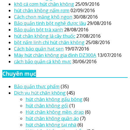
khô cá cơm hút chân không
25/09/2016
hút chân không nấm rơm
02/09/2016
Cách chọn măng khô ngon
30/08/2016
Bảo quản tinh bột nghệ được lâu
29/08/2016
Bảo quản bột trà xanh
28/08/2016
hút chân không lá cây thuốc
27/08/2016
bột nấm linh chi hút chân không
25/08/2016
Cách bảo quản hạt sen
19/07/2016
Máy hút chân không gia đình DZ300A
13/07/2016
cách bảo quản cá khô mực
30/06/2016
Chuyên mục
Bảo quản thực phẩm
(35)
Dịch vụ hút chân không
(45)
hút chân không gấu bông
(6)
hút chân không gối
(1)
Hút chân không mền, drap
(6)
hút chân không quần áo
(7)
hút chân không tại nhà
(6)