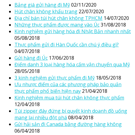
Bảng giá gửi hàng đi Mỹ
02/11/2020
Hút chân không khẩu trang
22/07/2020
Địa chỉ bán túi hút chân không TPHCM
14/07/2020
Những thực phẩm được mang vào Úc
31/08/2018
Kinh nghiệm gửi hàng hóa đi Nhật Bản nhanh nhất
05/08/2018
Thực phẩm gửi đi Hàn Quốc cần chú ý điều gì?
04/07/2018
Gửi hàng đi Úc
17/06/2018
Điểm danh 3 loại hàng hóa cấm vận chuyển qua Mỹ
28/05/2018
3 kinh nghiệm gửi thực phẩm đi Mỹ
18/05/2018
Ưu nhược điểm của các phương pháp bảo quản
thực phẩm phổ biến hiện nay
21/04/2018
Kinh nghiệm mua túi hút chân không thực phẩm
12/04/2018
Túi zipper đáy đứng bí quyết kinh doanh đồ uống
mang lại nhiều đột phá
08/04/2018
Gửi hải sản đi Canada bằng đường hàng không
06/04/2018