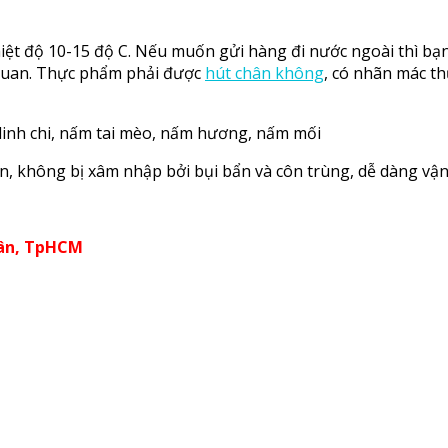
hiệt độ 10-15 độ C. Nếu muốn gửi hàng đi nước ngoài thì b
 quan. Thực phẩm phải được
hút chân không
, có nhãn mác th
linh chi, nấm tai mèo, nấm hương, nấm mối
, không bị xâm nhập bởi bụi bẩn và côn trùng, dễ dàng vận
Tân, TpHCM