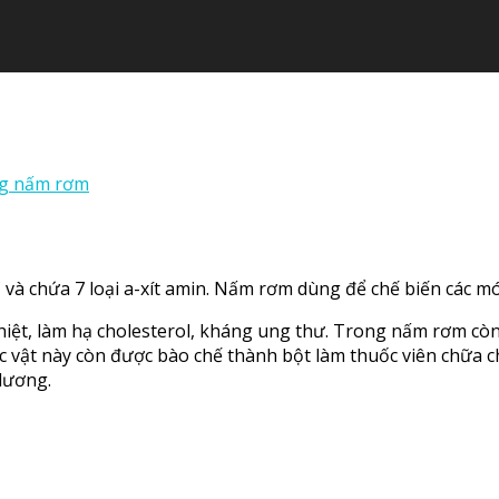
ng nấm rơm
C và chứa 7 loại a-xít amin. Nấm rơm dùng để chế biến các m
nhiệt, làm hạ cholesterol, kháng ung thư. Trong nấm rơm cò
c vật này còn được bào chế thành bột làm thuốc viên chữa 
 dương.