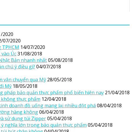
1/2020
2/07/2020
ông TPHCM
14/07/2020
 vào Úc
31/08/2018
 Nhật Bản nhanh nhất
05/08/2018
n chú ý điều gì?
04/07/2018
ấm vận chuyển qua Mỹ
28/05/2018
đi Mỹ
18/05/2018
g pháp bảo quản thực phẩm phổ biến hiện nay
21/04/2018
n không thực phẩm
12/04/2018
 kinh doanh đồ uống mang lại nhiều đột phá
08/04/2018
đường hàng không
06/04/2018
à sử dụng túi Zipper
05/04/2018
 ý nghĩa lớn trong bảo quản thực phẩm
05/04/2018
 túi hút chân không
04/04/2018