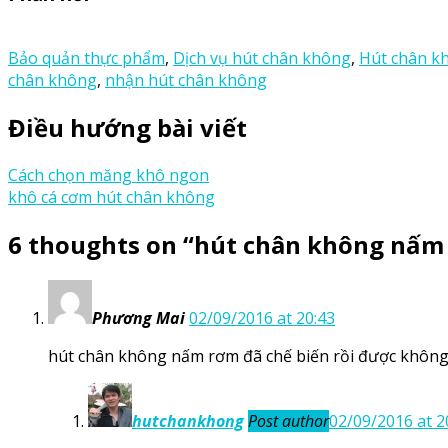
Bảo quản thực phẩm
,
Dịch vụ hút chân không
,
Hút chân k
chân không
,
nhận hút chân không
Điều hướng bài viết
Cách chọn măng khô ngon
khô cá cơm hút chân không
6 thoughts on “
hút chân không nấm
Phương Mai
02/09/2016 at 20:43
hút chân không nấm rơm đã chế biến rồi được không
hutchankhong
Post author
02/09/2016 at 2