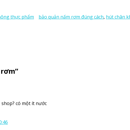
hông thực phẩm
bảo quản nấm rơm đúng cách
,
hút chân 
 rơm
”
 shop? có một ít nước
0:46