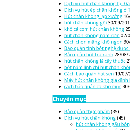
Dịch vụ hút chân không tại Đ
Dịch vụ hút ép chân không ở
Hút chân không lạp xưởng
16
hút chân không gối
30/09/201
khô cá cơm hút chân không
2
hút chân không nấm rơm
02/
Cách chọn măng khô ngon
30
Bảo quản tinh bột nghệ được 
Bảo quản bột trà xanh
28/08/
hút chân không lá cây thuốc
2
bột nấm linh chi hút chân kh
Cách bảo quản hạt sen
19/07/
Máy hút chân không gia đình
cách bảo quản cá khô mực
30/
Chuyên mục
Bảo quản thực phẩm
(35)
Dịch vụ hút chân không
(45)
hút chân không gấu bô