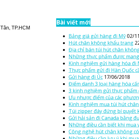
Bài viết mới
h Tân, TP.HCM
Bảng giá gửi hàng đi Mỹ
02/1
Hút chân không khẩu trang
2
Địa chỉ bán túi hút chân kh
Những thực phẩm được mang
Kinh nghiệm gửi hàng hóa đi
Thực phẩm gửi đi Hàn Quốc cầ
Gửi hàng đi Úc
17/06/2018
Điểm danh 3 loại hàng hóa c
3 kinh nghiệm gửi thực phẩm 
Ưu nhược điểm của các phươn
Kinh nghiệm mua túi hút châ
Túi zipper đáy đứng bí quyết
Gửi hải sản đi Canada bằng 
Những điều cần biết khi mua v
Công nghệ hút chân không có
Những điều cần lưu ý khi mua