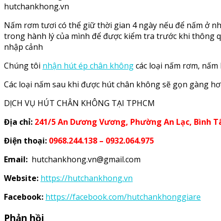
hutchankhong.vn
Nấm rơm tươi có thể giữ thời gian 4 ngày nếu để nấm ở n
trong hành lý của mình để được kiểm tra trước khi thông
nhập cảnh
Chúng tôi
nhận hút ép chân không
các loại nấm rơm, nấm 
Các loại nấm sau khi được hút chân không sẽ gọn gàng hơn
DỊCH VỤ HÚT CHÂN KHÔNG TẠI TPHCM
Địa chỉ:
241/5 An Dương Vương, Phường An Lạc, Bình 
Điện thoại:
0968.244.138 – 0932.064.975
Email:
hutchankhong.vn@gmail.com
Website:
https://hutchankhong.vn
Facebook:
https://facebook.com/hutchankhonggiare
Phản hồi