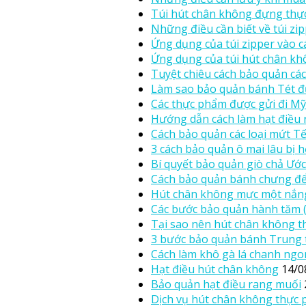
Túi hút chân không đựng thự
Những điều cần biết về túi zi
Ứng dụng của túi zipper vào c
Ứng dụng của túi hút chân kh
Tuyệt chiêu cách bảo quản các
Làm sao bảo quản bánh Tét đ
Các thực phẩm được gửi đi Mỹ
Hướng dẫn cách làm hạt điều 
Cách bảo quản các loại mứt Tế
3 cách bảo quản ô mai lâu bị 
Bí quyết bảo quản giò chả Ước
Cách bảo quản bánh chưng để
Hút chân không mực một nắng
Các bước bảo quản hành tăm 
Tại sao nên hút chân không 
3 bước bảo quản bánh Trung 
Cách làm khô gà lá chanh ngo
Hạt điều hút chân không
14/0
Bảo quản hạt điều rang muối
Dịch vụ hút chân không thực 