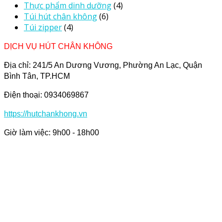
Thực phẩm dinh dưỡng
(4)
Túi hút chân không
(6)
Túi zipper
(4)
DỊCH VỤ HÚT CHÂN KHÔNG
Địa chỉ: 241/5 An Dương Vương, Phường An Lạc, Quận
Bình Tân, TP.HCM
Điện thoại: 0934069867
https://hutchankhong.vn
Giờ làm việc: 9h00 - 18h00