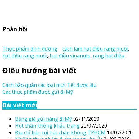
Phản hồi
Thực phẩm dinh dưỡng
cách làm hạt điều rang muối
,
hạt điều rang muối
,
hạt điều vinanuts
,
rang hạt điều
Điều hướng bài viết
Cách bảo quản các loại mứt Tết được lâu
Các thực phẩm được gửi đi Mỹ
Bài viết mới
Bảng giá gửi hàng đi Mỹ
02/11/2020
Hút chân không khẩu trang
22/07/2020
Địa chỉ bán túi hút chân không TPHCM
14/07/2020