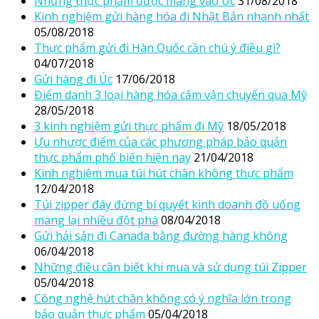
Những thực phẩm được mang vào Úc
31/08/2018
Kinh nghiệm gửi hàng hóa đi Nhật Bản nhanh nhất
05/08/2018
Thực phẩm gửi đi Hàn Quốc cần chú ý điều gì?
04/07/2018
Gửi hàng đi Úc
17/06/2018
Điểm danh 3 loại hàng hóa cấm vận chuyển qua Mỹ
28/05/2018
3 kinh nghiệm gửi thực phẩm đi Mỹ
18/05/2018
Ưu nhược điểm của các phương pháp bảo quản
thực phẩm phổ biến hiện nay
21/04/2018
Kinh nghiệm mua túi hút chân không thực phẩm
12/04/2018
Túi zipper đáy đứng bí quyết kinh doanh đồ uống
mang lại nhiều đột phá
08/04/2018
Gửi hải sản đi Canada bằng đường hàng không
06/04/2018
Những điều cần biết khi mua và sử dụng túi Zipper
05/04/2018
Công nghệ hút chân không có ý nghĩa lớn trong
bảo quản thực phẩm
05/04/2018