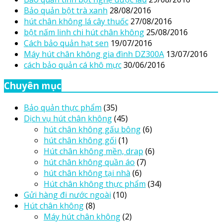
Bảo quản bột trà xanh
28/08/2016
hút chân không lá cây thuốc
27/08/2016
bột nấm linh chi hút chân không
25/08/2016
Cách bảo quản hạt sen
19/07/2016
Máy hút chân không gia đình DZ300A
13/07/2016
cách bảo quản cá khô mực
30/06/2016
Chuyên mục
Bảo quản thực phẩm
(35)
Dịch vụ hút chân không
(45)
hút chân không gấu bông
(6)
hút chân không gối
(1)
Hút chân không mền, drap
(6)
hút chân không quần áo
(7)
hút chân không tại nhà
(6)
Hút chân không thực phẩm
(34)
Gửi hàng đi nước ngoài
(10)
Hút chân không
(8)
Máy hút chân không
(2)