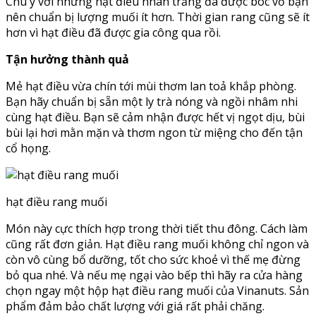
Chú ý với những hạt điều nhân trắng đã được bóc vỏ bạn
nên chuẩn bị lượng muối ít hơn. Thời gian rang cũng sẽ ít
hơn vì hạt điều đã được gia công qua rồi.
Tận hưởng thành quả
Mẻ hạt điều vừa chín tới mùi thơm lan toả khắp phòng.
Bạn hãy chuẩn bị sẵn một ly trà nóng và ngồi nhâm nhi
cùng hạt điều. Bạn sẽ cảm nhận được hết vị ngọt dịu, bùi
bùi lại hơi mằn mặn và thơm ngon từ miệng cho đến tận
cổ họng.
hạt điều rang muối
Món này cực thích hợp trong thời tiết thu đông. Cách làm
cũng rất đơn giản. Hạt điều rang muối không chỉ ngon và
còn vô cùng bổ dưỡng, tốt cho sức khoẻ vì thế mẹ đừng
bỏ qua nhé. Và nếu mẹ ngại vào bếp thì hãy ra cửa hàng
chọn ngay một hộp hạt điều rang muối của Vinanuts. Sản
phẩm đảm bảo chất lượng với giá rất phải chăng.