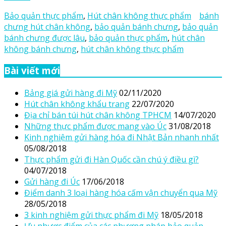
Bảo quản thực phẩm
,
Hút chân không thực phẩm
bánh
chưng hút chân không
,
bảo quản bánh chưng
,
bảo quản
bánh chưng được lâu
,
bảo quản thực phẩm
,
hút chân
không bánh chưng
,
hút chân không thực phẩm
Bài viết mới
Bảng giá gửi hàng đi Mỹ
02/11/2020
Hút chân không khẩu trang
22/07/2020
Địa chỉ bán túi hút chân không TPHCM
14/07/2020
Những thực phẩm được mang vào Úc
31/08/2018
Kinh nghiệm gửi hàng hóa đi Nhật Bản nhanh nhất
05/08/2018
Thực phẩm gửi đi Hàn Quốc cần chú ý điều gì?
04/07/2018
Gửi hàng đi Úc
17/06/2018
Điểm danh 3 loại hàng hóa cấm vận chuyển qua Mỹ
28/05/2018
3 kinh nghiệm gửi thực phẩm đi Mỹ
18/05/2018
Ưu nhược điểm của các phương pháp bảo quản