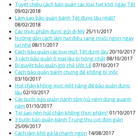
Tuyệt chiêu cách bảo quản các loại hạt khô ngày Tết
09/02/2018
Làm sao bảo quản bánh Tét được lâu nhất?
08/02/2018
Các thực phẩm được gửi đi Mỹ
25/11/2017
Hướng dẫn cách làm hạt điều rang muối ngon ngay
tại nhà
08/11/2017
Cách bảo quản các loại mứt Tết được lâu
20/10/2017
3 cách bảo quản ô mai lâu bị hỏng nhất
08/10/2017
Bí quyết bảo quản giò chả Ước Lễ
07/10/2017
Cách bảo quản bánh chưng để không bị mốc
03/10/2017
Hút chân không mực một nắng để bảo quản được
lâu
02/10/2017
Các bước bảo quản hành tăm (củ nén) dùng quanh
năm
01/10/2017
Tại sao nên hút chân không thực phẩm?
01/10/2017
3 bước bảo quản bánh Trung thu cực đơn giản
25/09/2017
Cách làm khô gà lá chanh ngon
14/08/2017