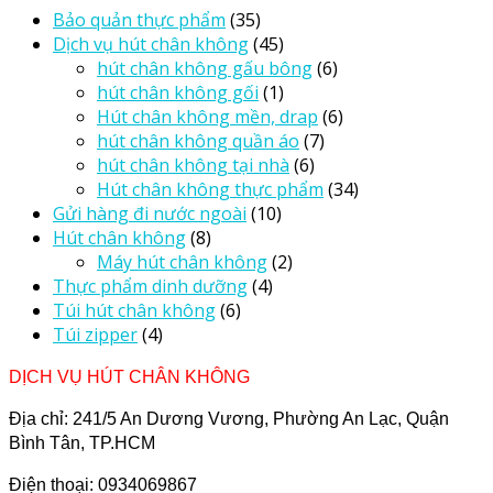
Bảo quản thực phẩm
(35)
Dịch vụ hút chân không
(45)
hút chân không gấu bông
(6)
hút chân không gối
(1)
Hút chân không mền, drap
(6)
hút chân không quần áo
(7)
hút chân không tại nhà
(6)
Hút chân không thực phẩm
(34)
Gửi hàng đi nước ngoài
(10)
Hút chân không
(8)
Máy hút chân không
(2)
Thực phẩm dinh dưỡng
(4)
Túi hút chân không
(6)
Túi zipper
(4)
DỊCH VỤ HÚT CHÂN KHÔNG
Địa chỉ: 241/5 An Dương Vương, Phường An Lạc, Quận
Bình Tân, TP.HCM
Điện thoại: 0934069867