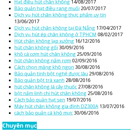
Hạt điều hút chân không
14/08/2017
Bảo quản hạt điều rang muối
20/07/2017
Dịch vụ hút chân không thực phẩm uy tín
13/06/2017
Dịch vụ hút chân không tại Đà Nẵng
17/04/2017
Dịch vụ hút ép chân không ở TPHCM
08/02/2017
Hút chân không lạp xưởng
16/12/2016
hút chân không gối
30/09/2016
khô cá cơm hút chân không
25/09/2016
hút chân không nấm rơm
02/09/2016
Cách chọn măng khô ngon
30/08/2016
Bảo quản tinh bột nghệ được lâu
29/08/2016
Bảo quản bột trà xanh
28/08/2016
hút chân không lá cây thuốc
27/08/2016
bột nấm linh chi hút chân không
25/08/2016
Cách bảo quản hạt sen
19/07/2016
Máy hút chân không gia đình DZ300A
13/07/2016
cách bảo quản cá khô mực
30/06/2016
Chuyên mục