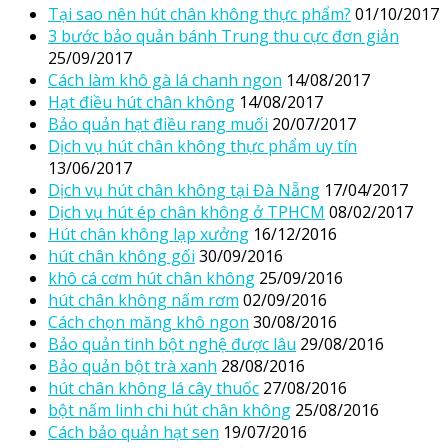
Tại sao nên hút chân không thực phẩm?
01/10/2017
3 bước bảo quản bánh Trung thu cực đơn giản
25/09/2017
Cách làm khô gà lá chanh ngon
14/08/2017
Hạt điều hút chân không
14/08/2017
Bảo quản hạt điều rang muối
20/07/2017
Dịch vụ hút chân không thực phẩm uy tín
13/06/2017
Dịch vụ hút chân không tại Đà Nẵng
17/04/2017
Dịch vụ hút ép chân không ở TPHCM
08/02/2017
Hút chân không lạp xưởng
16/12/2016
hút chân không gối
30/09/2016
khô cá cơm hút chân không
25/09/2016
hút chân không nấm rơm
02/09/2016
Cách chọn măng khô ngon
30/08/2016
Bảo quản tinh bột nghệ được lâu
29/08/2016
Bảo quản bột trà xanh
28/08/2016
hút chân không lá cây thuốc
27/08/2016
bột nấm linh chi hút chân không
25/08/2016
Cách bảo quản hạt sen
19/07/2016