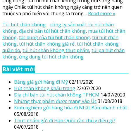
Ứng dụng của túi hút chân không trong đời sống hàng
ngày Chiếc túi hút chân không ngày càng trở nên quen
thuộc và phổ biến với chúng ta trong…
Read more »
Túi hút chân không
công ty sản xuất túi hút chân
không
,
địa chỉ bán túi hút chân không
,
mua túi hút chân
không
,
tác dụng của túi hút chân không
,
túi hút chân
không
,
túi hút chân không giá rẻ
,
túi hút chân không
quần áo
,
túi hút chân không thực phẩm
,
túi pa hút chân
không
,
ứng dụng túi hút chân không
Bài viết mới
Bảng giá gửi hàng đi Mỹ
02/11/2020
Hút chân không khẩu trang
22/07/2020
Địa chỉ bán túi hút chân không TPHCM
14/07/2020
Những thực phẩm được mang vào Úc
31/08/2018
Kinh nghiệm gửi hàng hóa đi Nhật Bản nhanh nhất
05/08/2018
Thực phẩm gửi đi Hàn Quốc cần chú ý điều gì?
04/07/2018