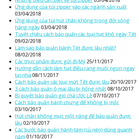
Những điều cần biết về túi zipper
03/04/2018
Ứng dụng của túi zipper vào các ngành sản xuất
03/04/2018
Ứng dụng của túi hút chân không trong đời sống
hàng ngày
03/04/2018
Tuyệt chiêu cách bảo quản các loại hạt khô ngày Tết
09/02/2018
Làm sao bảo quản bánh Tét được lâu nhất?
08/02/2018
Các thực phẩm được gửi đi Mỹ
25/11/2017
Hướng dẫn cách làm hạt điều rang muối ngon ngay
tại nhà
08/11/2017
Cách bảo quản các loại mứt Tết được lâu
20/10/2017
3 cách bảo quản ô mai lâu bị hỏng nhất
08/10/2017
Bí quyết bảo quản giò chả Ước Lễ
07/10/2017
Cách bảo quản bánh chưng để không bị mốc
03/10/2017
Hút chân không mực một nắng để bảo quản được
lâu
02/10/2017
Các bước bảo quản hành tăm (củ nén) dùng quanh
năm
01/10/2017