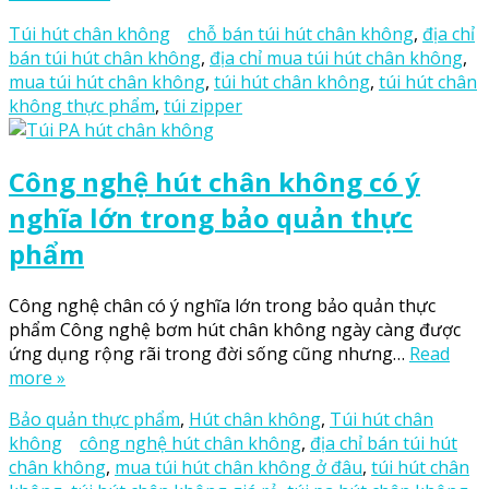
Túi hút chân không
chỗ bán túi hút chân không
,
địa chỉ
bán túi hút chân không
,
địa chỉ mua túi hút chân không
,
mua túi hút chân không
,
túi hút chân không
,
túi hút chân
không thực phẩm
,
túi zipper
Công nghệ hút chân không có ý
nghĩa lớn trong bảo quản thực
phẩm
Công nghệ chân có ý nghĩa lớn trong bảo quản thực
phẩm Công nghệ bơm hút chân không ngày càng được
ứng dụng rộng rãi trong đời sống cũng nhưng…
Read
more »
Bảo quản thực phẩm
,
Hút chân không
,
Túi hút chân
không
công nghệ hút chân không
,
địa chỉ bán túi hút
chân không
,
mua túi hút chân không ở đâu
,
túi hút chân