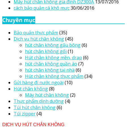
Máy hút chân không gia đình DZ300A
13/07/2016
cách bảo quản cá khô mực
30/06/2016
Chuyên mục
Bảo quản thực phẩm
(35)
Dịch vụ hút chân không
(45)
hút chân không gấu bông
(6)
hút chân không gối
(1)
Hút chân không mền, drap
(6)
hút chân không quần áo
(7)
hút chân không tại nhà
(6)
Hút chân không thực phẩm
(34)
Gửi hàng đi nước ngoài
(10)
Hút chân không
(8)
Máy hút chân không
(2)
Thực phẩm dinh dưỡng
(4)
Túi hút chân không
(6)
Túi zipper
(4)
DỊCH VỤ HÚT CHÂN KHÔNG