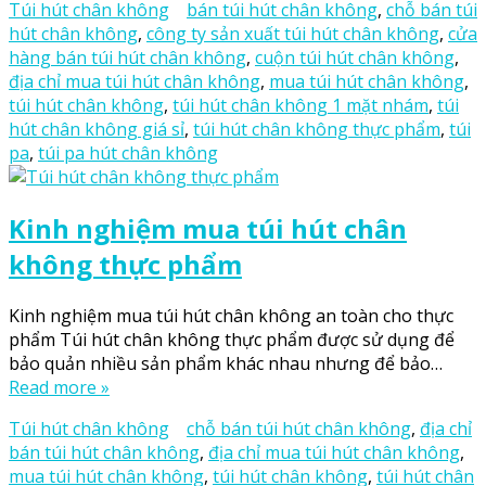
Túi hút chân không
bán túi hút chân không
,
chỗ bán túi
hút chân không
,
công ty sản xuất túi hút chân không
,
cửa
hàng bán túi hút chân không
,
cuộn túi hút chân không
,
địa chỉ mua túi hút chân không
,
mua túi hút chân không
,
túi hút chân không
,
túi hút chân không 1 mặt nhám
,
túi
hút chân không giá sỉ
,
túi hút chân không thực phẩm
,
túi
pa
,
túi pa hút chân không
Kinh nghiệm mua túi hút chân
không thực phẩm
Kinh nghiệm mua túi hút chân không an toàn cho thực
phẩm Túi hút chân không thực phẩm được sử dụng để
bảo quản nhiều sản phẩm khác nhau nhưng để bảo…
Read more »
Túi hút chân không
chỗ bán túi hút chân không
,
địa chỉ
bán túi hút chân không
,
địa chỉ mua túi hút chân không
,
mua túi hút chân không
,
túi hút chân không
,
túi hút chân