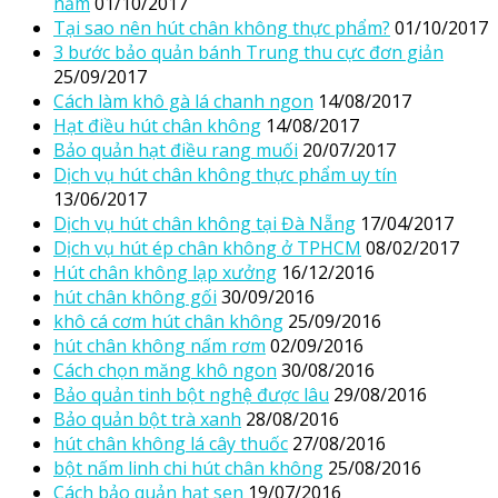
năm
01/10/2017
Tại sao nên hút chân không thực phẩm?
01/10/2017
3 bước bảo quản bánh Trung thu cực đơn giản
25/09/2017
Cách làm khô gà lá chanh ngon
14/08/2017
Hạt điều hút chân không
14/08/2017
Bảo quản hạt điều rang muối
20/07/2017
Dịch vụ hút chân không thực phẩm uy tín
13/06/2017
Dịch vụ hút chân không tại Đà Nẵng
17/04/2017
Dịch vụ hút ép chân không ở TPHCM
08/02/2017
Hút chân không lạp xưởng
16/12/2016
hút chân không gối
30/09/2016
khô cá cơm hút chân không
25/09/2016
hút chân không nấm rơm
02/09/2016
Cách chọn măng khô ngon
30/08/2016
Bảo quản tinh bột nghệ được lâu
29/08/2016
Bảo quản bột trà xanh
28/08/2016
hút chân không lá cây thuốc
27/08/2016
bột nấm linh chi hút chân không
25/08/2016
Cách bảo quản hạt sen
19/07/2016