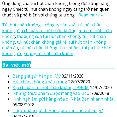
Ứng dụng của túi hút chân không trong đời sống hàng
ngày Chiếc túi hút chân không ngày càng trở nên quen
thuộc và phổ biến với chúng ta trong…
Read more »
Túi hút chân không
công ty sản xuất túi hút chân
không
,
địa chỉ bán túi hút chân không
,
mua túi hút chân
không
,
tác dụng của túi hút chân không
,
túi hút chân
không
,
túi hút chân không giá rẻ
,
túi hút chân không
quần áo
,
túi hút chân không thực phẩm
,
túi pa hút chân
không
,
ứng dụng túi hút chân không
Bài viết mới
Bảng giá gửi hàng đi Mỹ
02/11/2020
Hút chân không khẩu trang
22/07/2020
Địa chỉ bán túi hút chân không TPHCM
14/07/2020
Những thực phẩm được mang vào Úc
31/08/2018
Kinh nghiệm gửi hàng hóa đi Nhật Bản nhanh nhất
05/08/2018
Thực phẩm gửi đi Hàn Quốc cần chú ý điều gì?
04/07/2018