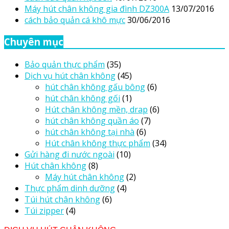
Máy hút chân không gia đình DZ300A
13/07/2016
cách bảo quản cá khô mực
30/06/2016
Chuyên mục
Bảo quản thực phẩm
(35)
Dịch vụ hút chân không
(45)
hút chân không gấu bông
(6)
hút chân không gối
(1)
Hút chân không mền, drap
(6)
hút chân không quần áo
(7)
hút chân không tại nhà
(6)
Hút chân không thực phẩm
(34)
Gửi hàng đi nước ngoài
(10)
Hút chân không
(8)
Máy hút chân không
(2)
Thực phẩm dinh dưỡng
(4)
Túi hút chân không
(6)
Túi zipper
(4)