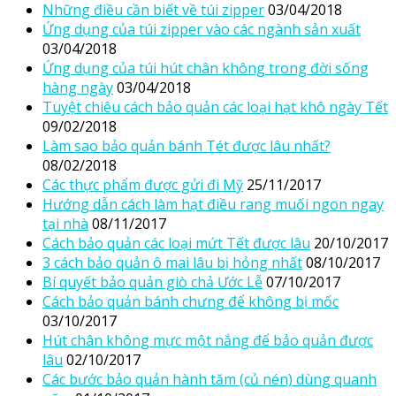
Những điều cần biết về túi zipper
03/04/2018
Ứng dụng của túi zipper vào các ngành sản xuất
03/04/2018
Ứng dụng của túi hút chân không trong đời sống
hàng ngày
03/04/2018
Tuyệt chiêu cách bảo quản các loại hạt khô ngày Tết
09/02/2018
Làm sao bảo quản bánh Tét được lâu nhất?
08/02/2018
Các thực phẩm được gửi đi Mỹ
25/11/2017
Hướng dẫn cách làm hạt điều rang muối ngon ngay
tại nhà
08/11/2017
Cách bảo quản các loại mứt Tết được lâu
20/10/2017
3 cách bảo quản ô mai lâu bị hỏng nhất
08/10/2017
Bí quyết bảo quản giò chả Ước Lễ
07/10/2017
Cách bảo quản bánh chưng để không bị mốc
03/10/2017
Hút chân không mực một nắng để bảo quản được
lâu
02/10/2017
Các bước bảo quản hành tăm (củ nén) dùng quanh