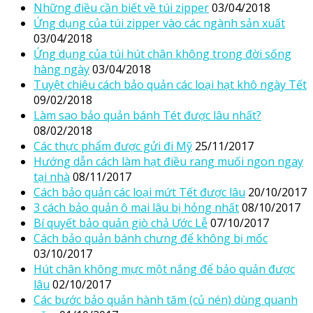
Những điều cần biết về túi zipper
03/04/2018
Ứng dụng của túi zipper vào các ngành sản xuất
03/04/2018
Ứng dụng của túi hút chân không trong đời sống
hàng ngày
03/04/2018
Tuyệt chiêu cách bảo quản các loại hạt khô ngày Tết
09/02/2018
Làm sao bảo quản bánh Tét được lâu nhất?
08/02/2018
Các thực phẩm được gửi đi Mỹ
25/11/2017
Hướng dẫn cách làm hạt điều rang muối ngon ngay
tại nhà
08/11/2017
Cách bảo quản các loại mứt Tết được lâu
20/10/2017
3 cách bảo quản ô mai lâu bị hỏng nhất
08/10/2017
Bí quyết bảo quản giò chả Ước Lễ
07/10/2017
Cách bảo quản bánh chưng để không bị mốc
03/10/2017
Hút chân không mực một nắng để bảo quản được
lâu
02/10/2017
Các bước bảo quản hành tăm (củ nén) dùng quanh