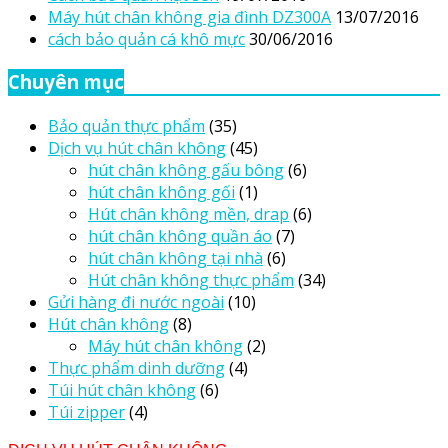
Máy hút chân không gia đình DZ300A
13/07/2016
cách bảo quản cá khô mực
30/06/2016
Chuyên mục
Bảo quản thực phẩm
(35)
Dịch vụ hút chân không
(45)
hút chân không gấu bông
(6)
hút chân không gối
(1)
Hút chân không mền, drap
(6)
hút chân không quần áo
(7)
hút chân không tại nhà
(6)
Hút chân không thực phẩm
(34)
Gửi hàng đi nước ngoài
(10)
Hút chân không
(8)
Máy hút chân không
(2)
Thực phẩm dinh dưỡng
(4)
Túi hút chân không
(6)
Túi zipper
(4)