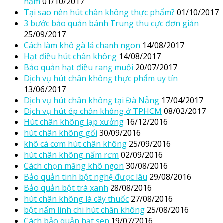
năm
01/10/2017
Tại sao nên hút chân không thực phẩm?
01/10/2017
3 bước bảo quản bánh Trung thu cực đơn giản
25/09/2017
Cách làm khô gà lá chanh ngon
14/08/2017
Hạt điều hút chân không
14/08/2017
Bảo quản hạt điều rang muối
20/07/2017
Dịch vụ hút chân không thực phẩm uy tín
13/06/2017
Dịch vụ hút chân không tại Đà Nẵng
17/04/2017
Dịch vụ hút ép chân không ở TPHCM
08/02/2017
Hút chân không lạp xưởng
16/12/2016
hút chân không gối
30/09/2016
khô cá cơm hút chân không
25/09/2016
hút chân không nấm rơm
02/09/2016
Cách chọn măng khô ngon
30/08/2016
Bảo quản tinh bột nghệ được lâu
29/08/2016
Bảo quản bột trà xanh
28/08/2016
hút chân không lá cây thuốc
27/08/2016
bột nấm linh chi hút chân không
25/08/2016
Cách bảo quản hạt sen
19/07/2016