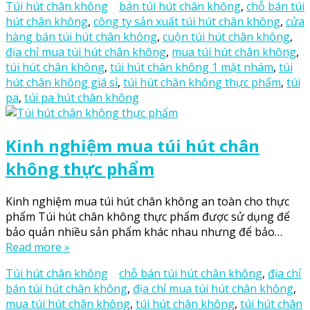
Túi hút chân không
bán túi hút chân không
,
chỗ bán túi
hút chân không
,
công ty sản xuất túi hút chân không
,
cửa
hàng bán túi hút chân không
,
cuộn túi hút chân không
,
địa chỉ mua túi hút chân không
,
mua túi hút chân không
,
túi hút chân không
,
túi hút chân không 1 mặt nhám
,
túi
hút chân không giá sỉ
,
túi hút chân không thực phẩm
,
túi
pa
,
túi pa hút chân không
Kinh nghiệm mua túi hút chân
không thực phẩm
Kinh nghiệm mua túi hút chân không an toàn cho thực
phẩm Túi hút chân không thực phẩm được sử dụng để
bảo quản nhiều sản phẩm khác nhau nhưng để bảo…
Read more »
Túi hút chân không
chỗ bán túi hút chân không
,
địa chỉ
bán túi hút chân không
,
địa chỉ mua túi hút chân không
,
mua túi hút chân không
,
túi hút chân không
,
túi hút chân