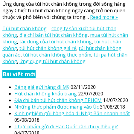
Ứng dụng của túi hút chân không trong đời sống hàng
ngày Chiếc túi hút chân không ngày càng trở nên quen
thuộc và phổ biến với chúng ta trong…
Read more »
Túi hút chân không
công ty sản xuất túi hút chân
không
,
địa chỉ bán túi hút chân không
,
mua túi hút chân
không
,
tác dụng của túi hút chân không
,
túi hút chân
không
,
túi hút chân không giá rẻ
,
túi hút chân không
quần áo
,
túi hút chân không thực phẩm
,
túi pa hút chân
không
,
ứng dụng túi hút chân không
Bài viết mới
Bảng giá gửi hàng đi Mỹ
02/11/2020
Hút chân không khẩu trang
22/07/2020
Địa chỉ bán túi hút chân không TPHCM
14/07/2020
Những thực phẩm được mang vào Úc
31/08/2018
Kinh nghiệm gửi hàng hóa đi Nhật Bản nhanh nhất
05/08/2018
Thực phẩm gửi đi Hàn Quốc cần chú ý điều gì?
04/07/2018